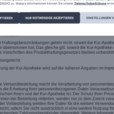
 a DSGVO zu. Weitere Informationen können Sie unserer
Datenschutzerklärung
entn
agspflichten sind solche, deren Erfüllung zur Erreichung des Z
pflichten haftet die Kur-Apotheke nur auf den vertragstypisch
 denn, es handelt sich um Schadensersatzansprüche des Kunde
EPTIEREN
NUR NOTWENDIGE AKZEPTIEREN
EINSTELLUNGEN 
2 gelten auch zugunsten der gesetzlichen Vertreter und Erfül
ht werden.
en Haftungsbeschränkungen gelten nicht, soweit die Kur-Apoth
he übernommen hat. Das gleiche gilt, soweit die Kur-Apotheke
e Vorschriften des Produkthaftungsgesetzes bleiben unberührt
stungsrecht.
herung der Kur-Apotheke wird auf die näheren Angaben im Imp
 die Versandbestellung macht die Verarbeitung von personenb
dass die Erhebung Ihrer personenbezogenen Daten Voraussetzun
schen Ihnen und der Kur-Apotheke ist. Der Schutz Ihrer Privat
n der Bestellung mitteilen, werden nur zu dem Zweck verarbe
er Vorbestellung werden Ihre Daten für die weitere Verwendun
cht, sofern Sie nicht ausdrücklich in eine weitere Nutzung Ih
chenden Zahlungsdienstleister übermittelt. Weitere Informati