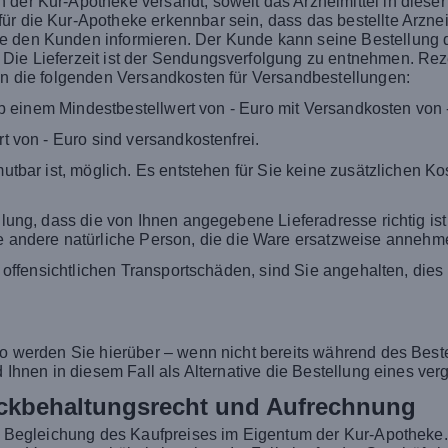
der Kur-Apotheke versandt, soweit das Arzneimittel in dieser Z
r die Kur-Apotheke erkennbar sein, dass das bestellte Arzneim
e den Kunden informieren. Der Kunde kann seine Bestellung da
Die Lieferzeit ist der Sendungsverfolgung zu entnehmen. Reze
ten die folgenden Versandkosten für Versandbestellungen:
ab einem Mindestbestellwert von - Euro mit Versandkosten von 
t von - Euro sind versandkostenfrei.
umutbar ist, möglich. Es entstehen für Sie keine zusätzlichen 
ellung, dass die von Ihnen angegebene Lieferadresse richtig is
andere natürliche Person, die die Ware ersatzweise annehm
it offensichtlichen Transportschäden, sind Sie angehalten, die
so werden Sie hierüber – wenn nicht bereits während des Beste
rd Ihnen in diesem Fall als Alternative die Bestellung eines v
ückbehaltungsrecht und Aufrechnung
gen Begleichung des Kaufpreises im Eigentum der Kur-Apotheke