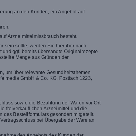
orderung an den Kunden, ein Angebot auf
hren.
auf Arzneimittelmissbrauch besteht.
ar sein sollte, werden Sie hierüber nach
t und ggf. bereits übersandte Originalrezepte
estellte Menge aus Gründen der
en, um über relevante Gesundheitsthemen
mylife media GmbH & Co. KG, Postfach 1223,
schluss sowie die Bezahlung der Waren vor Ort
 freiverkäuflichen Arzneimittel und die
des Bestellformulars gesondert mitgeteilt.
r Vertragsschluss bei Übergabe der Ware an
e Annahme des Angebots des Kunden dar,