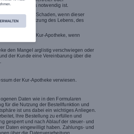
ehmen.
iels des Vertrags notwendig ist.
en, vorhersehbaren Schaden, wenn dieser
n aus einer Verletzung des Lebens, des
VERWALTEN
lungsgehilfen der Kur-Apotheke, wenn
eke den Mangel arglistig verschwiegen oder
 und der Kunde eine Vereinbarung über die
.
ressum der Kur-Apotheke verwiesen.
ezogenen Daten wie in den Formularen
g für die Nutzung der Bestellfunktion und
sphäre ist uns dabei ein wichtiges Anliegen.
itet, Ihre Bestellung zu erfüllen und
g gesperrt und nach Ablauf der steuer- und
rer Daten eingewilligt haben. Zahlungs- und
onen über die Datenverarbeitung,