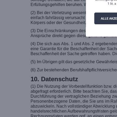
1 lit.
Erfüllungsgehilfen beruhen. Wesentliche Vertr
(2) Bei der Verletzung wesentlicher Vertrags
einfach fahrlässig verursacht wurde, es sei
ALLE AKZ
Körpers oder der Gesundheit.
(3) Die Einschränkungen des Abs. 1 und Abs. 
Ansprüche direkt gegen diese geltend gemac
(4) Die sich aus Abs. 1 und Abs. 2 ergebend
eine Garantie für die Beschaffenheit der Sac
Beschaffenheit der Sache getroffen haben. Di
(5) Im Übrigen gilt das gesetzliche Gewährlei
(6) Zur bestehenden Berufshaftpflichtversic
10. Datenschutz
(1) Die Nutzung der Vorbestellfunktion bzw.
abgefragt erforderlich. Bitte beachten Sie, 
Durchführung der vertraglichen Beziehung zwi
Personenbezogene Daten, die Sie uns im Rahme
abzuwickeln. Nach vollständiger Abwicklung d
handelsrechtlichen Aufbewahrungsfristen gelös
Rechnungsdaten werden ggf. an einen entspre