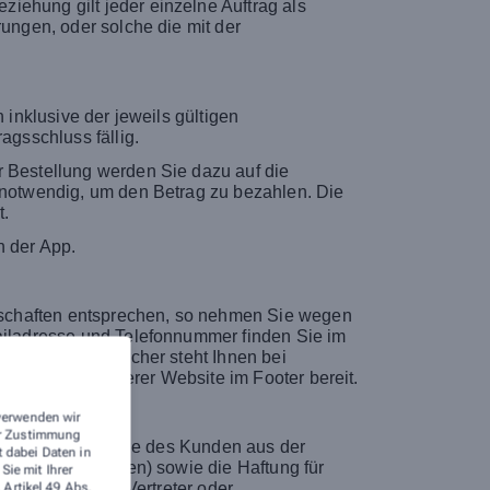
iehung gilt jeder einzelne Auftrag als
rungen, oder solche die mit der
 inklusive der jeweils gültigen
agsschluss fällig.
r Bestellung werden Sie dazu auf die
t notwendig, um den Betrag zu bezahlen. Die
t.
n der App.
genschaften entsprechen, so nehmen Sie wegen
mailadresse und Telefonnummer finden Sie im
ist. Als Verbraucher steht Ihnen bei
funktion auf unserer Website im Footer bereit.
 verwenden wir
rer Zustimmung
sersatzansprüche des Kunden aus der
t dabei Daten in
(Kardinalpflichten) sowie die Haftung für
ie mit Ihrer
er gesetzlichen Vertreter oder
 Artikel 49 Abs.