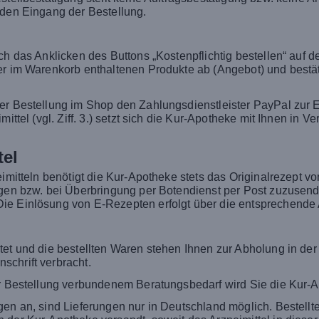
 den Eingang der Bestellung.
rch das Anklicken des Buttons „Kostenpflichtig bestellen“ auf
der im Warenkorb enthaltenen Produkte ab (Angebot) und best
er Bestellung im Shop den Zahlungsdienstleister PayPal zur E
mittel (vgl. Ziff. 3.) setzt sich die Kur-Apotheke mit Ihnen in
tel
eimitteln benötigt die Kur-Apotheke stets das Originalrezept v
egen bzw. bei Überbringung per Botendienst per Post zuzusende
ie Einlösung von E-Rezepten erfolgt über die entsprechende A
tet und die bestellten Waren stehen Ihnen zur Abholung in de
chrift verbracht.
er Bestellung verbundenem Beratungsbedarf wird Sie die Kur-A
gen an, sind Lieferungen nur in Deutschland möglich. Bestellt