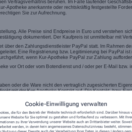
 Vertragsverhältnis beruhen. Im Falle laufender Geschäftsbez
ur-Apotheke anerkannte oder rechtskräftig festgestellte Forde
erechtigen Sie zur Aufrechnung.
tellung. Alle Preise sind Endpreise in Euro und verstehen sich
tätigung dokumentiert. Der Kaufpreis ist unmittelbar mit Vertr
et über den Zahlungsdienstleister PayPal statt. Im Rahmen de
eleitet. Eine Registrierung bzw. Legitimierung bei PayPal is
rchgeführt, wenn Kur-Apotheke PayPal zur Zahlung aufforder
eke vor Ort oder vom Botendienst und / oder per E-Mail bzw. i
n haben oder die Ware nicht den vertraglich zugesicherten Ei
direkt mit der Kur-Apotheke Kontakt auf. Die Kontakt- bzw. E
nahme aus gesetzlichen Gründen nicht in allen Fällen erlaubt 
 (siehe unten). Wir stellen Ihnen eine elektronische Widerrufs
Cookie-Einwilligung verwalten
okies, die für den Betrieb der Website technisch erforderlich sind. Darüber hinaus
nsere Website für Sie optimal zu gestalten und fortlaufend zu verbessern. Mit Ih
tz sind ausgeschlossen. Hiervon ausgenommen sind Schaden
mationen zu Ihrer Verwendung unserer Website auch an Drittanbieter weiter. Sowei
dheit oder aus der Verletzung wesentlicher Vertragspflichten 
arbeitet werden, in denen kein angemessenes Datenschutzniveau besteht, stimmen S
oder grob fahrlässigen Pflichtverletzung der Kur-Apotheke, ihr
r Nutzung dieser Dienste auch der Verarbeitung Ihrer Daten in diesen Ländern gem.